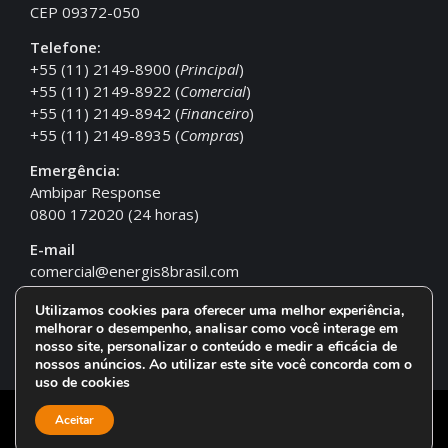
CEP 09372-050
Telefone:
+55 (11) 2149-8900 (
Principal
)
+55 (11) 2149-8922 (
Comercial
)
+55 (11) 2149-8942 (
Financeiro
)
+55 (11) 2149-8935 (
Compras
)
Emergência:
Ambipar Response
0800 172020 (24 horas)
E-mail
comercial@energis8brasil.com
Utilizamos cookies para oferecer uma melhor experiência,
melhorar o desempenho, analisar como você interage em
nosso site, personalizar o conteúdo e medir a eficácia de
nossos anúncios. Ao utilizar este site você concorda com o
uso de cookies
© 2024 – Energis 8 Brasil – Todos os direitos reservados.
Aceitar
Uma empresa do Grupo
Energis 8 Brasil
.