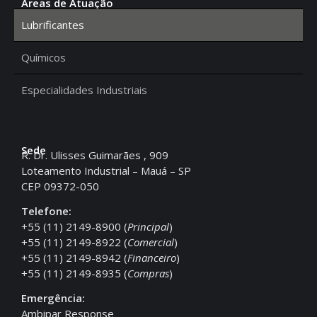
Áreas de Atuação
Lubrificantes
Químicos
Especialidades Industriais
Sede
R. Dr. Ulisses Guimarães , 909
Loteamento Industrial – Mauá – SP
CEP 09372-050
Telefone:
+55 (11) 2149-8900 (
Principal
)
+55 (11) 2149-8922 (
Comercial
)
+55 (11) 2149-8942 (
Financeiro
)
+55 (11) 2149-8935 (
Compras
)
Emergência:
Ambipar Response