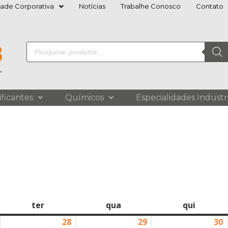
dade Corporativa
Notícias
Trabalhe Conosco
Contato
ificantes
Químicos
Especialidades Industri
ter
qua
qui
28
29
30