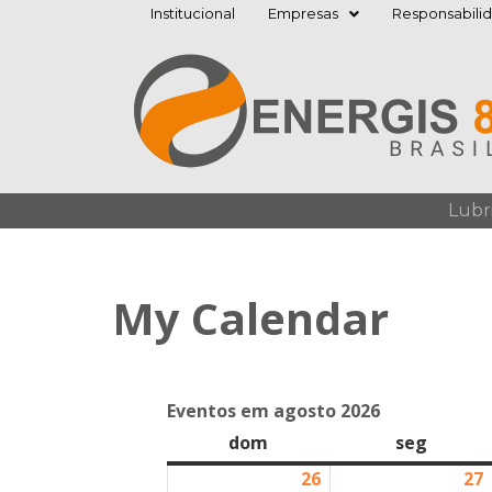
Institucional
Empresas
Responsabili
Pular
para
o
conteúdo
Lubr
My Calendar
Eventos em agosto 2026
dom
seg
26
27