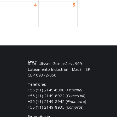
4
5
Sede
R. Dr. Ulisses Guimarães , 909
Loteamento Industrial – Mauá – SP
CEP 09372-050
Telefone:
+55 (11) 2149-8900 (
Principal
)
+55 (11) 2149-8922 (
Comercial
)
+55 (11) 2149-8942 (
Financeiro
)
+55 (11) 2149-8935 (
Compras
)
Emergência: