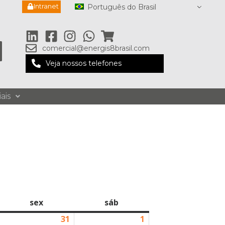
Intranet
Português do Brasil
comercial@energis8brasil.com
Veja nossos telefones
ais
sex
sáb
31
1