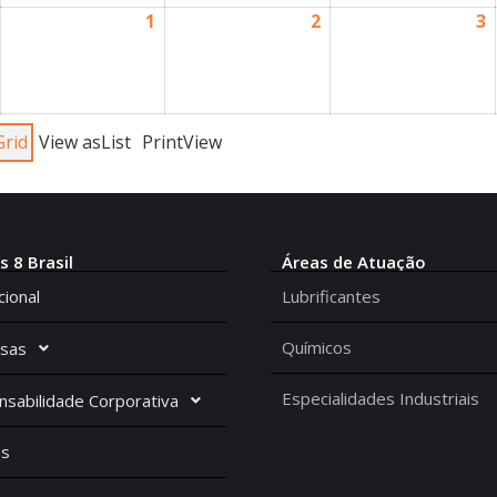
1
2
3
Grid
View as
List
Print
View
s 8 Brasil
Áreas de Atuação
cional
Lubrificantes
Químicos
sas
Especialidades Industriais
sabilidade Corporativa
as