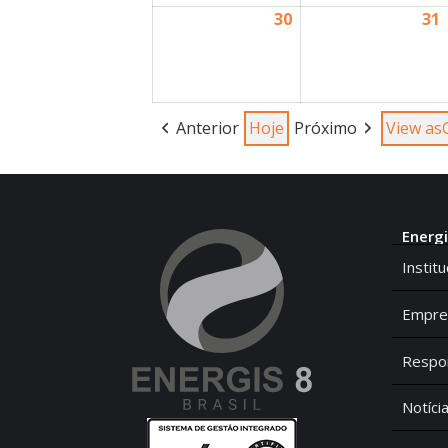
30
31
Anterior
Hoje
Próximo
View as
Energi
Institu
Empre
Respon
Notíci