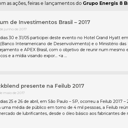
om as ações, feiras e lançamentos do
Grupo Energis 8 Br
um de Investimentos Brasil – 2017
 de junho de 2017
dias 30 e 31/05 participei deste evento no Hotel Grand Hyatt em
(Banco Interamericano de Desenvolvimento) e o Ministério das R
ejamento e APEX Brasil, com o objetivo de reunir num mesmo esp
ticos e a mídia visando expor… <a …
kblend presente na Feilub 2017
de maio de 2017
dias 25 e 26 de abril, em São Paulo – SP, ocorreu a Feilub 2017 – 
uma média de público em torno de 4 mil pessoas, a Feilub reúne
ercado de lubrificantes, desde o óleo básico aos fabricantes de 