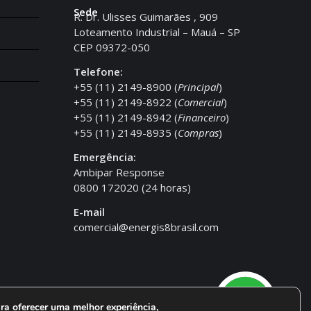
Sede
R. Dr. Ulisses Guimarães , 909
Loteamento Industrial – Mauá – SP
CEP 09372-050
Telefone:
+55 (11) 2149-8900 (
Principal
)
+55 (11) 2149-8922 (
Comercial
)
+55 (11) 2149-8942 (
Financeiro
)
+55 (11) 2149-8935 (
Compras
)
Emergência:
Ambipar Response
0800 172020 (24 horas)
E-mail
comercial@energis8brasil.com
ra oferecer uma melhor experiência,