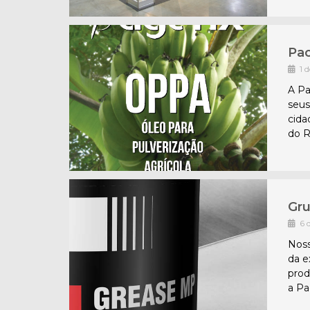
Pac
1 
A Pa
seus
cida
do R
Gru
6 
Noss
da e
prod
a Pa