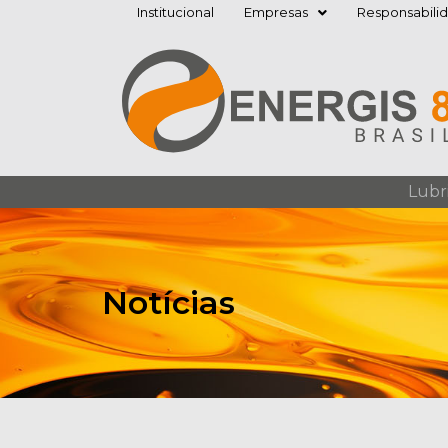
Institucional
Empresas
Responsabili
Pular
para
o
conteúdo
Lubr
Notícias