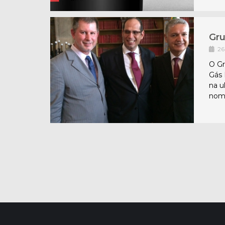
Gru
26
O Gr
Gás 
na u
nom