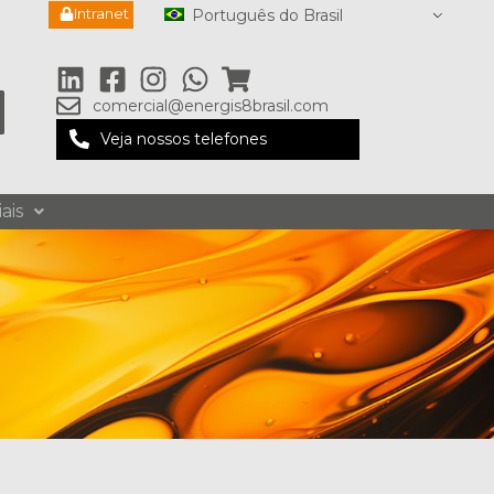
Intranet
Português do Brasil
comercial@energis8brasil.com
Veja nossos telefones
ais