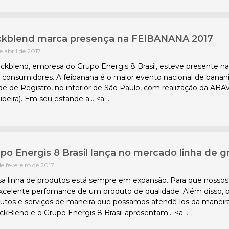
kblend marca presença na FEIBANANA 2017
de abril de 2017
ckblend, empresa do Grupo Energis 8 Brasil, esteve presente 
 consumidores. A feibanana é o maior evento nacional de banan
de de Registro, no interior de São Paulo, com realização da ABA
ibeira). Em seu estande a… <a …
po Energis 8 Brasil lança no mercado linha de g
de fevereiro de 2017
a linha de produtos está sempre em expansão. Para que nossos
xcelente perfomance de um produto de qualidade. Além disso
utos e serviços de maneira que possamos atendê-los da maneira
ckBlend e o Grupo Energis 8 Brasil apresentam… <a …