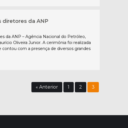
s diretores da ANP
res da ANP – Agência Nacional do Petróleo,
ício Oliveira Junior. A cerimônia foi realizada
ro e contou com a presença de diversos grandes
« Anterior
1
2
3