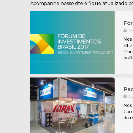
Acompanhe nosso site e fique atualizado c
Fór
15
Nos 
BID 
Plan
polí
Pac
2 
Nos 
Com 
do m