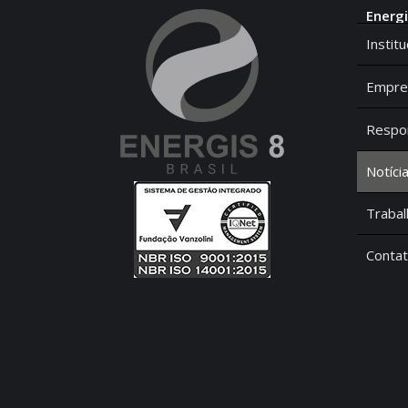
Energi
Institu
Empre
Respon
Notíci
Traba
Conta