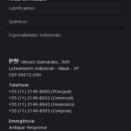
Lubrificantes
Químicos
Especialidades Industriais
Sede
R. Dr. Ulisses Guimarães , 909
Loteamento Industrial – Mauá – SP
CEP 09372-050
Telefone:
+55 (11) 2149-8900 (
Principal
)
+55 (11) 2149-8922 (
Comercial
)
+55 (11) 2149-8942 (
Financeiro
)
+55 (11) 2149-8935 (
Compras
)
Emergência:
Ambipar Response