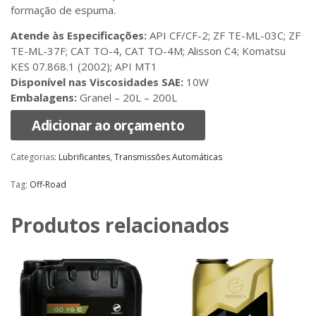
formação de espuma.
Atende às Especificações:
API CF/CF-2; ZF TE-ML-03C; ZF
TE-ML-37F; CAT TO-4, CAT TO-4M; Alisson C4; Komatsu
KES 07.868.1 (2002); API MT1
Disponível nas Viscosidades SAE:
10W
Embalagens:
Granel – 20L – 200L
Adicionar ao orçamento
Categorias:
Lubrificantes
,
Transmissões Automáticas
Tag:
Off-Road
Produtos relacionados