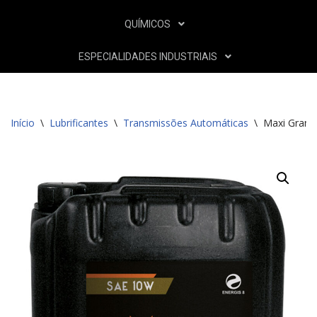
QUÍMICOS
ESPECIALIDADES INDUSTRIAIS
Início
\
Lubrificantes
\
Transmissões Automáticas
\
Maxi Granz