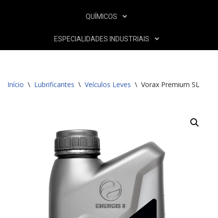
QUÍMICOS
ESPECIALIDADES INDUSTRIAIS
Início
\
Lubrificantes
\
Veículos Leves
\
Vorax Premium SL