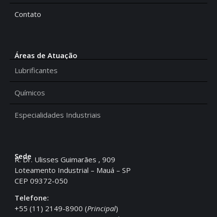
Contato
Áreas de Atuação
Lubrificantes
Químicos
Especialidades Industriais
Sede
R. Dr. Ulisses Guimarães , 909
Loteamento Industrial – Mauá – SP
CEP 09372-050
Telefone:
+55 (11) 2149-8900 (
Principal
)