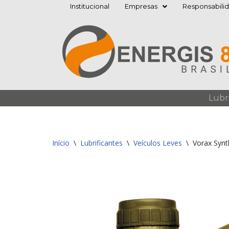
Institucional
Empresas
Responsabili
Pular
para
o
conteúdo
Lubr
Início
\
Lubrificantes
\
Veículos Leves
\
Vorax Synt