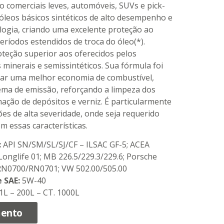
mo comerciais leves, automóveis, SUVs e pick-
óleos básicos sintéticos de alto desempenho e
logia, criando uma excelente proteção ao
ríodos estendidos de troca do óleo(*).
eção superior aos oferecidos pelos
 minerais e semissintéticos. Sua fórmula foi
nar uma melhor economia de combustível,
tema de emissão, reforçando a limpeza dos
ação de depósitos e verniz. É particularmente
es de alta severidade, onde seja requerido
om essas características.
:
API SN/SM/SL/SJ/CF – ILSAC GF-5; ACEA
onglife 01; MB 226.5/229.3/229.6; Porsche
 RN0700/RN0701; VW 502.00/505.00
 SAE:
5W-40
1L – 200L – CT. 1000L
mento