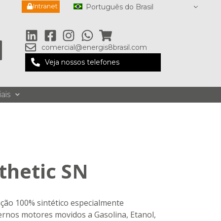
Intranet
Português do Brasil
comercial@energis8brasil.com
Veja nossos telefones
ais
thetic SN
ação 100% sintético especialmente
rnos motores movidos a Gasolina, Etanol,