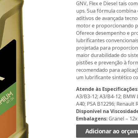
GNV, Flex e Diesel tais co
ups. Sua fórmula combina 
aditivos de avançada tecno
motor e proporcionando pe
Oferece desempenho e prot
lubrificantes convencionais
projetada para proporcio
maior durabilidade do sis
pistões e prevenção à form
recomendado para aplicaçõ
um lubrificante sintético c
Atende às Especificações
A3/B3-12; A3/B4-12; BMW L
A40; PSA B12296; Renault
Disponível na Viscosidade
Embalagens:
Granel – 12x
Adicionar ao orça