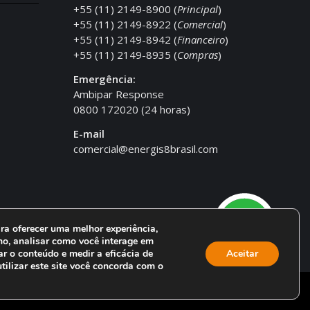
+55 (11) 2149-8900 (
Principal
)
+55 (11) 2149-8922 (
Comercial
)
+55 (11) 2149-8942 (
Financeiro
)
+55 (11) 2149-8935 (
Compras
)
Emergência:
Ambipar Response
0800 172020 (24 horas)
E-mail
comercial@energis8brasil.com
ra oferecer uma melhor experiência,
o, analisar como você interage em
ar o conteúdo e medir a eficácia de
Aceitar
tilizar este site você concorda com o
Uma empresa do Grupo
Energis 8 Brasil
.