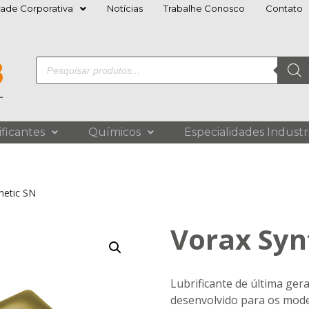
dade Corporativa
Notícias
Trabalhe Conosco
Contato
ificantes
Químicos
Especialidades Industri
hetic SN
Vorax Syn
Lubrificante de última ger
desenvolvido para os mode