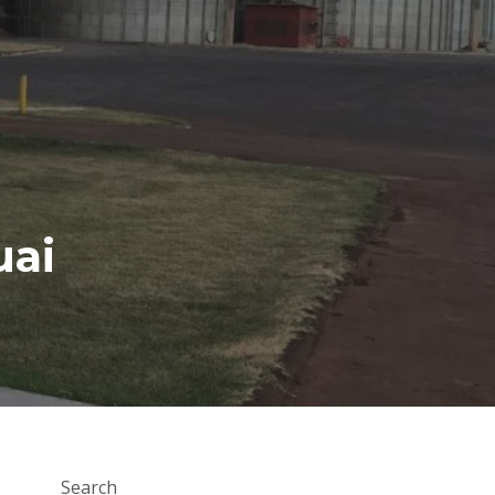
uai
Search