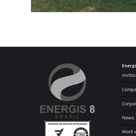
Energi
Institu
Compa
Corpor
News
Work w