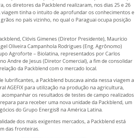
a, os diretores da Packblend realizaram, nos dias 25 e 26
A viagem tinha o intuito de aprofundar os conhecimentos e
 grãos no país vizinho, no qual o Paraguai ocupa posição
ckblend, Clóvis Gimenes (Diretor Presidente), Maurício
Rangel Oliveira Campanhola Rodrigues (Eng. Agrônomo)
upo Agroforte – Biolatina, representados por Carlos
no Andre de Jesus (Diretor Comercial), a fim de consolidar
relação da Packblend com o mercado local.
e lubrificantes, a Packblend buscava ainda nessa viagem a
al AGEFIX para utilização na produção na agricultura,
 acompanhar os resultados de testes de campo realizados
 prepara para receber uma nova unidade da Packblend, um
ócios do Grupo Energis8 na América Latina.
idade dos mais exigentes mercados, a Packblend está
m das fronteiras.