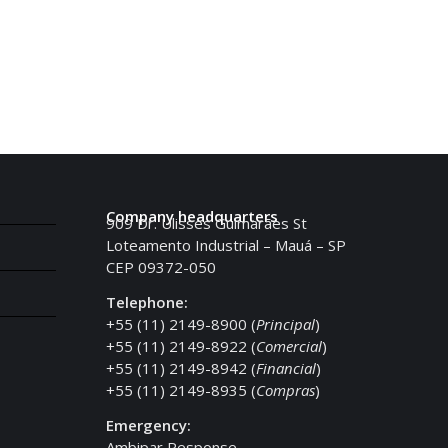
Company headquarters
909 Dr. Ulisses Guimarães St
Loteamento Industrial – Mauá – SP
CEP 09372-050
Telephone:
+55 (11) 2149-8900 (
Principal
)
+55 (11) 2149-8922 (
Comercial
)
+55 (11) 2149-8942 (
Financial
)
+55 (11) 2149-8935 (
Compras
)
Emergency:
Ambipar Response