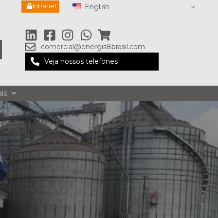
Intranet
English
comercial@energis8brasil.com
Veja nossos telefones
is