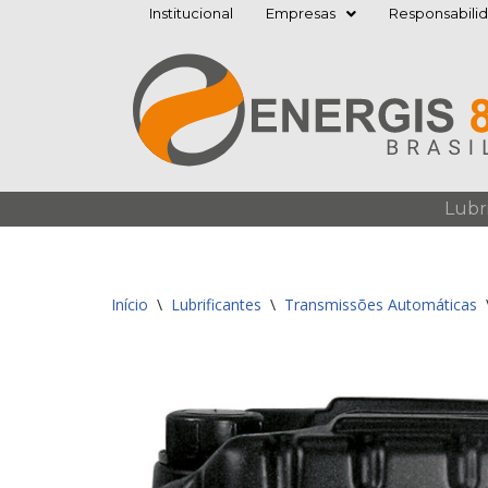
Institucional
Empresas
Responsabili
Pular
para
o
conteúdo
Lubr
Início
\
Lubrificantes
\
Transmissões Automáticas