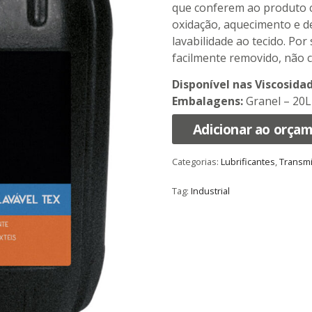
que conferem ao produto ca
oxidação, aquecimento e 
lavabilidade ao tecido. Por
facilmente removido, não 
Disponível nas Viscosida
Embalagens:
Granel – 20L
Adicionar ao orça
Categorias:
Lubrificantes
,
Transmi
Tag:
Industrial