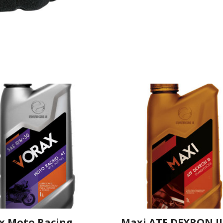
x Moto Racing
Maxi ATF DEXRON II