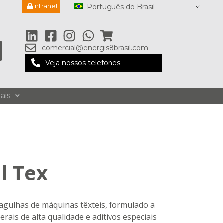
Intranet
Português do Brasil
comercial@energis8brasil.com
Veja nossos telefones
ais
l Tex
 agulhas de máquinas têxteis, formulado a
erais de alta qualidade e aditivos especiais