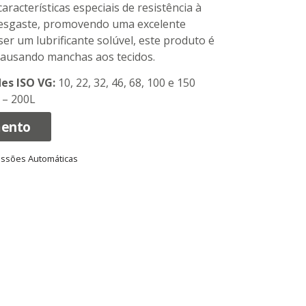
racterísticas especiais de resistência à
desgaste, promovendo uma excelente
 ser um lubrificante solúvel, este produto é
causando manchas aos tecidos.
des ISO VG:
10, 22, 32, 46, 68, 100 e 150
 – 200L
mento
ssões Automáticas