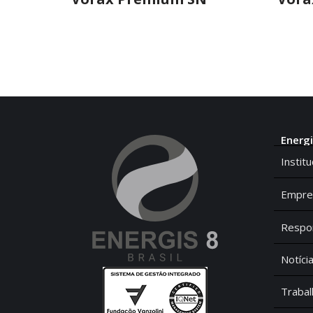
Energi
Institu
Empre
Respon
Notíci
Traba