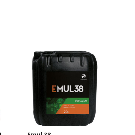
I
Emul 38