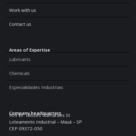
Work with us
Contact us
Areas of Expertise
Lubricants
Chemicals
Especialidades Industriais
Company headquarters
909 Dr. Ulisses Guimarães St
Loteamento Industrial – Mauá – SP
CEP 09372-050