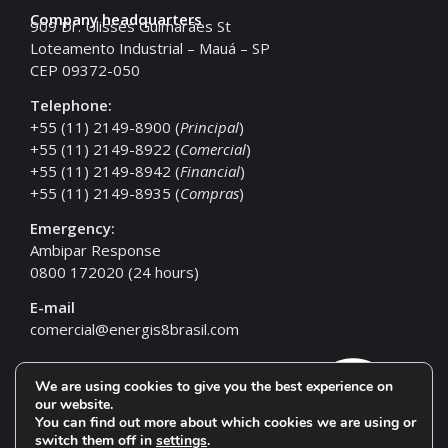
Company headquarters
909 Dr. Ulisses Guimarães St
Loteamento Industrial – Mauá – SP
CEP 09372-050
Telephone:
+55 (11) 2149-8900 (
Principal
)
+55 (11) 2149-8922 (
Comercial
)
+55 (11) 2149-8942 (
Financial
)
+55 (11) 2149-8935 (
Compras
)
Emergency:
Ambipar Response
0800 172020 (24 hours)
E-mail
comercial@energis8brasil.com
We are using cookies to give you the best experience on
our website.
You can find out more about which cookies we are using or
switch them off in
settings
.